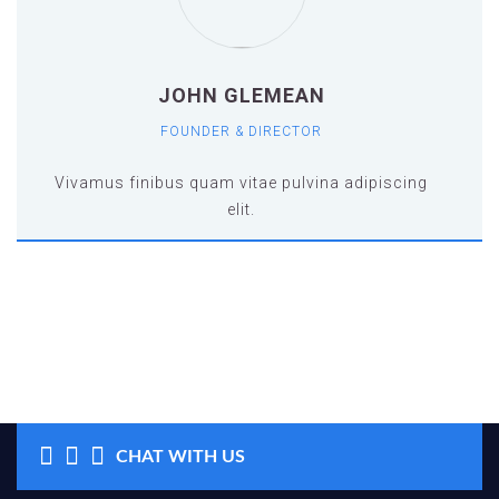
JOHN GLEMEAN
FOUNDER & DIRECTOR
Vivamus finibus quam vitae pulvina adipiscing
elit.
Vivamus finibus quam vitae pulvina adipiscing
elit.vamus finibus quam vitae pulvina
adipiscing elit.vamus finibus quam vitae
pulvina adipiscing elit.vamus finibus quam
vitae pulvina adipiscing elit.
CHAT WITH US