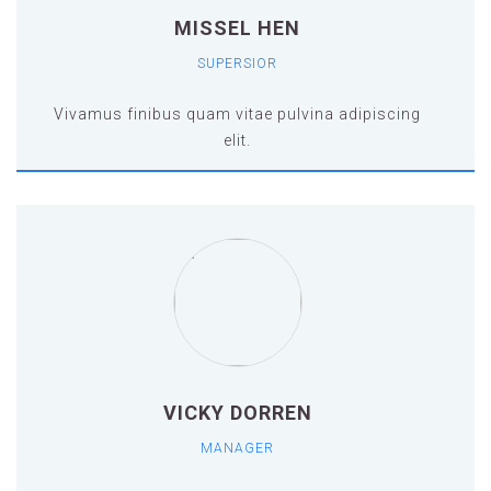
MISSEL HEN
SUPERSIOR
Vivamus finibus quam vitae pulvina adipiscing
elit.
Vivamus finibus quam vitae pulvina adipiscing
elit.vamus finibus quam vitae pulvina
adipiscing elit.vamus finibus quam vitae
pulvina adipiscing elit.vamus finibus quam
vitae pulvina adipiscing elit.
VICKY DORREN
MANAGER