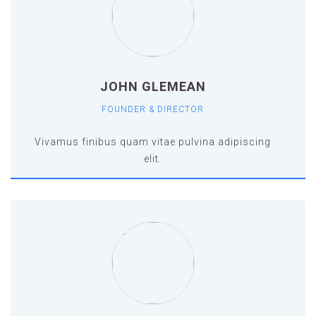
JOHN GLEMEAN
FOUNDER & DIRECTOR
Vivamus finibus quam vitae pulvina adipiscing
elit.
Vivamus finibus quam vitae pulvina adipiscing
elit.vamus finibus quam vitae pulvina
adipiscing elit.vamus finibus quam vitae
pulvina adipiscing elit.vamus finibus quam
vitae pulvina adipiscing elit.